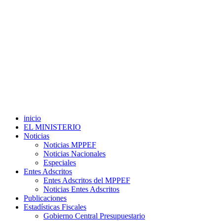
inicio
EL MINISTERIO
Noticias
Noticias MPPEF
Noticias Nacionales
Especiales
Entes Adscritos
Entes Adscritos del MPPEF
Noticias Entes Adscritos
Publicaciones
Estadísticas Fiscales
Gobierno Central Presupuestario