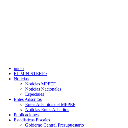
inicio
EL MINISTERIO
Noticias
Noticias MPPEF
Noticias Nacionales
Especiales
Entes Adscritos
Entes Adscritos del MPPEF
Noticias Entes Adscritos
Publicaciones
Estadísticas Fiscales
Gobierno Central Presupuestario