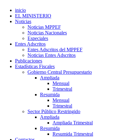
inicio
EL MINISTERIO
Noticias
Noticias MPPEF
Noticias Nacionales
Especiales
Entes Adscritos
Entes Adscritos del MPPEF
Noticias Entes Adscritos
Publicaciones
Estadísticas Fiscales
Gobierno Central Presupuestario
Ampliada
Mensual
Trimestral
Resumida
Mensual
Trimestral
Sector Público Restringido
Ampliada
Ampliada Trimestral
Resumida
Resumida Trimestral
Contactos