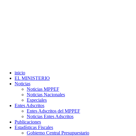
inicio
EL MINISTERIO
Noticias
Noticias MPPEF
Noticias Nacionales
Especiales
Entes Adscritos
Entes Adscritos del MPPEF
Noticias Entes Adscritos
Publicaciones
Estadísticas Fiscales
Gobierno Central Presupuestario