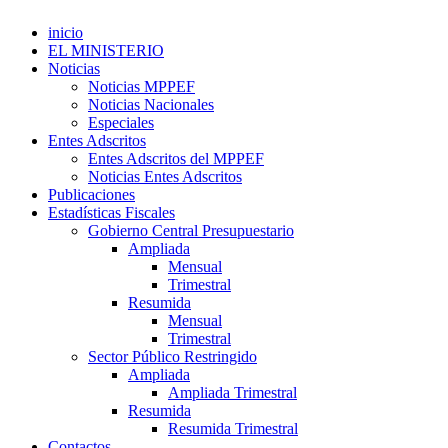
inicio
EL MINISTERIO
Noticias
Noticias MPPEF
Noticias Nacionales
Especiales
Entes Adscritos
Entes Adscritos del MPPEF
Noticias Entes Adscritos
Publicaciones
Estadísticas Fiscales
Gobierno Central Presupuestario
Ampliada
Mensual
Trimestral
Resumida
Mensual
Trimestral
Sector Público Restringido
Ampliada
Ampliada Trimestral
Resumida
Resumida Trimestral
Contactos