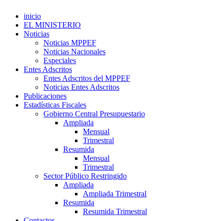
inicio
EL MINISTERIO
Noticias
Noticias MPPEF
Noticias Nacionales
Especiales
Entes Adscritos
Entes Adscritos del MPPEF
Noticias Entes Adscritos
Publicaciones
Estadísticas Fiscales
Gobierno Central Presupuestario
Ampliada
Mensual
Trimestral
Resumida
Mensual
Trimestral
Sector Público Restringido
Ampliada
Ampliada Trimestral
Resumida
Resumida Trimestral
Contactos