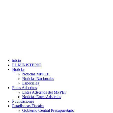
inicio
EL MINISTERIO
Noticias
Noticias MPPEF
Noticias Nacionales
Especiales
Entes Adscritos
Entes Adscritos del MPPEF
Noticias Entes Adscritos
Publicaciones
Estadísticas Fiscales
Gobierno Central Presupuestario