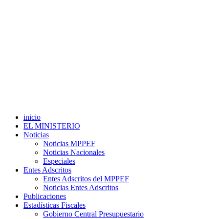
inicio
EL MINISTERIO
Noticias
Noticias MPPEF
Noticias Nacionales
Especiales
Entes Adscritos
Entes Adscritos del MPPEF
Noticias Entes Adscritos
Publicaciones
Estadísticas Fiscales
Gobierno Central Presupuestario