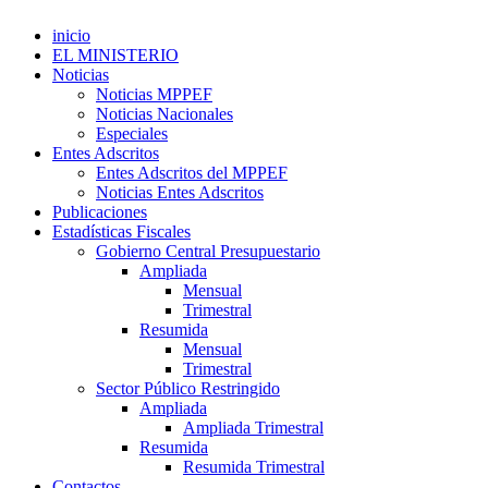
inicio
EL MINISTERIO
Noticias
Noticias MPPEF
Noticias Nacionales
Especiales
Entes Adscritos
Entes Adscritos del MPPEF
Noticias Entes Adscritos
Publicaciones
Estadísticas Fiscales
Gobierno Central Presupuestario
Ampliada
Mensual
Trimestral
Resumida
Mensual
Trimestral
Sector Público Restringido
Ampliada
Ampliada Trimestral
Resumida
Resumida Trimestral
Contactos