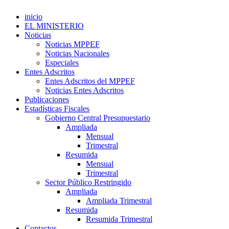
inicio
EL MINISTERIO
Noticias
Noticias MPPEF
Noticias Nacionales
Especiales
Entes Adscritos
Entes Adscritos del MPPEF
Noticias Entes Adscritos
Publicaciones
Estadísticas Fiscales
Gobierno Central Presupuestario
Ampliada
Mensual
Trimestral
Resumida
Mensual
Trimestral
Sector Público Restringido
Ampliada
Ampliada Trimestral
Resumida
Resumida Trimestral
Contactos