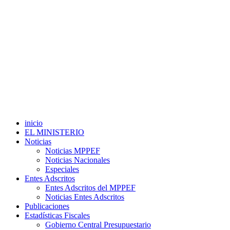
inicio
EL MINISTERIO
Noticias
Noticias MPPEF
Noticias Nacionales
Especiales
Entes Adscritos
Entes Adscritos del MPPEF
Noticias Entes Adscritos
Publicaciones
Estadísticas Fiscales
Gobierno Central Presupuestario