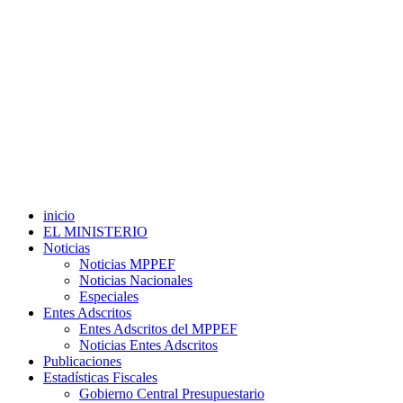
inicio
EL MINISTERIO
Noticias
Noticias MPPEF
Noticias Nacionales
Especiales
Entes Adscritos
Entes Adscritos del MPPEF
Noticias Entes Adscritos
Publicaciones
Estadísticas Fiscales
Gobierno Central Presupuestario