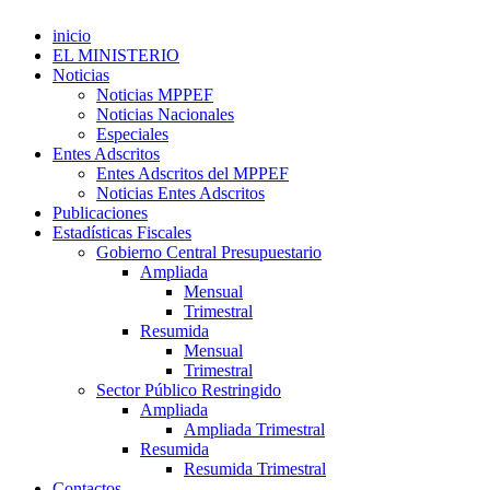
inicio
EL MINISTERIO
Noticias
Noticias MPPEF
Noticias Nacionales
Especiales
Entes Adscritos
Entes Adscritos del MPPEF
Noticias Entes Adscritos
Publicaciones
Estadísticas Fiscales
Gobierno Central Presupuestario
Ampliada
Mensual
Trimestral
Resumida
Mensual
Trimestral
Sector Público Restringido
Ampliada
Ampliada Trimestral
Resumida
Resumida Trimestral
Contactos