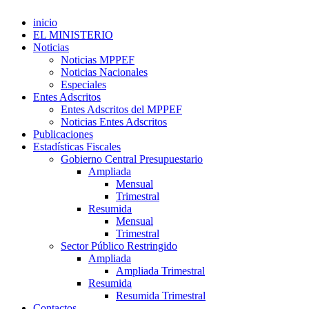
inicio
EL MINISTERIO
Noticias
Noticias MPPEF
Noticias Nacionales
Especiales
Entes Adscritos
Entes Adscritos del MPPEF
Noticias Entes Adscritos
Publicaciones
Estadísticas Fiscales
Gobierno Central Presupuestario
Ampliada
Mensual
Trimestral
Resumida
Mensual
Trimestral
Sector Público Restringido
Ampliada
Ampliada Trimestral
Resumida
Resumida Trimestral
Contactos