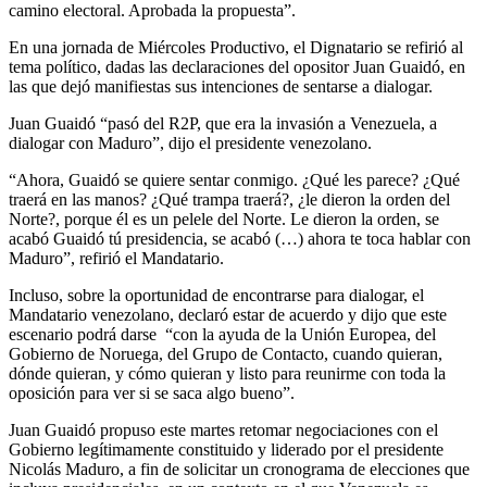
camino electoral. Aprobada la propuesta”.
En una jornada de Miércoles Productivo, el Dignatario se refirió al
tema político, dadas las declaraciones del opositor Juan Guaidó, en
las que dejó manifiestas sus intenciones de sentarse a dialogar.
Juan Guaidó “pasó del R2P, que era la invasión a Venezuela, a
dialogar con Maduro”, dijo el presidente venezolano.
“Ahora, Guaidó se quiere sentar conmigo. ¿Qué les parece? ¿Qué
traerá en las manos? ¿Qué trampa traerá?, ¿le dieron la orden del
Norte?, porque él es un pelele del Norte. Le dieron la orden, se
acabó Guaidó tú presidencia, se acabó (…) ahora te toca hablar con
Maduro”, refirió el Mandatario.
Incluso, sobre la oportunidad de encontrarse para dialogar, el
Mandatario venezolano, declaró estar de acuerdo y dijo que este
escenario podrá darse “con la ayuda de la Unión Europea, del
Gobierno de Noruega, del Grupo de Contacto, cuando quieran,
dónde quieran, y cómo quieran y listo para reunirme con toda la
oposición para ver si se saca algo bueno”.
Juan Guaidó propuso este martes retomar negociaciones con el
Gobierno legítimamente constituido y liderado por el presidente
Nicolás Maduro, a fin de solicitar un cronograma de elecciones que