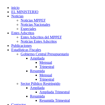
inicio
EL MINISTERIO
Noticias
Noticias MPPEF
Noticias Nacionales
Especiales
Entes Adscritos
Entes Adscritos del MPPEF
Noticias Entes Adscritos
Publicaciones
Estadísticas Fiscales
Gobierno Central Presupuestario
Ampliada
Mensual
Trimestral
Resumida
Mensual
Trimestral
Sector Público Restringido
Ampliada
Ampliada Trimestral
Resumida
Resumida Trimestral
Contactos