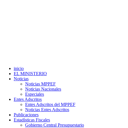
inicio
EL MINISTERIO
Noticias
Noticias MPPEF
Noticias Nacionales
Especiales
Entes Adscritos
Entes Adscritos del MPPEF
Noticias Entes Adscritos
Publicaciones
Estadísticas Fiscales
Gobierno Central Presupuestario