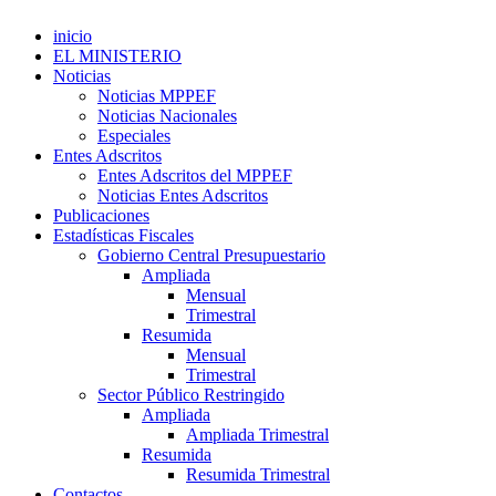
inicio
EL MINISTERIO
Noticias
Noticias MPPEF
Noticias Nacionales
Especiales
Entes Adscritos
Entes Adscritos del MPPEF
Noticias Entes Adscritos
Publicaciones
Estadísticas Fiscales
Gobierno Central Presupuestario
Ampliada
Mensual
Trimestral
Resumida
Mensual
Trimestral
Sector Público Restringido
Ampliada
Ampliada Trimestral
Resumida
Resumida Trimestral
Contactos