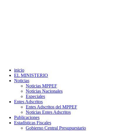
inicio
EL MINISTERIO
Noticias
Noticias MPPEF
Noticias Nacionales
Especiales
Entes Adscritos
Entes Adscritos del MPPEF
Noticias Entes Adscritos
Publicaciones
Estadísticas Fiscales
Gobierno Central Presupuestario