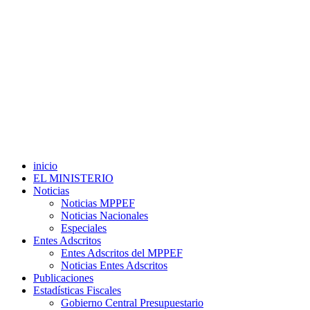
inicio
EL MINISTERIO
Noticias
Noticias MPPEF
Noticias Nacionales
Especiales
Entes Adscritos
Entes Adscritos del MPPEF
Noticias Entes Adscritos
Publicaciones
Estadísticas Fiscales
Gobierno Central Presupuestario