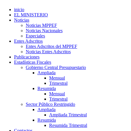
inicio
EL MINISTERIO
Noticias
Noticias MPPEF
Noticias Nacionales
Especiales
Entes Adscritos
Entes Adscritos del MPPEF
Noticias Entes Adscritos
Publicaciones
Estadísticas Fiscales
Gobierno Central Presupuestario
Ampliada
Mensual
Trimestral
Resumida
Mensual
Trimestral
Sector Público Restringido
Ampliada
Ampliada Trimestral
Resumida
Resumida Trimestral
Contactos