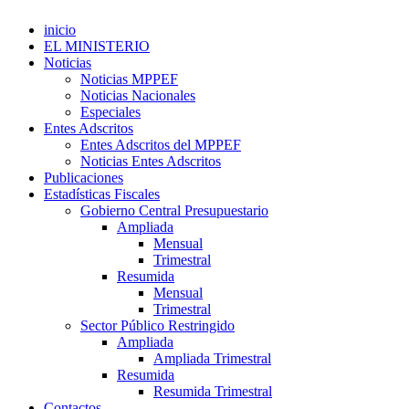
inicio
EL MINISTERIO
Noticias
Noticias MPPEF
Noticias Nacionales
Especiales
Entes Adscritos
Entes Adscritos del MPPEF
Noticias Entes Adscritos
Publicaciones
Estadísticas Fiscales
Gobierno Central Presupuestario
Ampliada
Mensual
Trimestral
Resumida
Mensual
Trimestral
Sector Público Restringido
Ampliada
Ampliada Trimestral
Resumida
Resumida Trimestral
Contactos