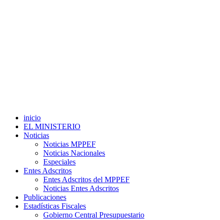
inicio
EL MINISTERIO
Noticias
Noticias MPPEF
Noticias Nacionales
Especiales
Entes Adscritos
Entes Adscritos del MPPEF
Noticias Entes Adscritos
Publicaciones
Estadísticas Fiscales
Gobierno Central Presupuestario