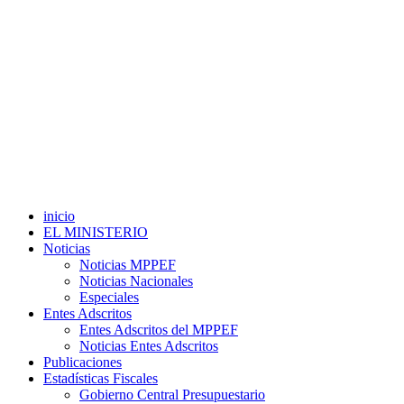
inicio
EL MINISTERIO
Noticias
Noticias MPPEF
Noticias Nacionales
Especiales
Entes Adscritos
Entes Adscritos del MPPEF
Noticias Entes Adscritos
Publicaciones
Estadísticas Fiscales
Gobierno Central Presupuestario