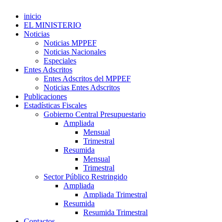
inicio
EL MINISTERIO
Noticias
Noticias MPPEF
Noticias Nacionales
Especiales
Entes Adscritos
Entes Adscritos del MPPEF
Noticias Entes Adscritos
Publicaciones
Estadísticas Fiscales
Gobierno Central Presupuestario
Ampliada
Mensual
Trimestral
Resumida
Mensual
Trimestral
Sector Público Restringido
Ampliada
Ampliada Trimestral
Resumida
Resumida Trimestral
Contactos