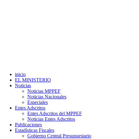
inicio
EL MINISTERIO
Noticias
Noticias MPPEF
Noticias Nacionales
Especiales
Entes Adscritos
Entes Adscritos del MPPEF
Noticias Entes Adscritos
Publicaciones
Estadísticas Fiscales
Gobierno Central Presupuestario