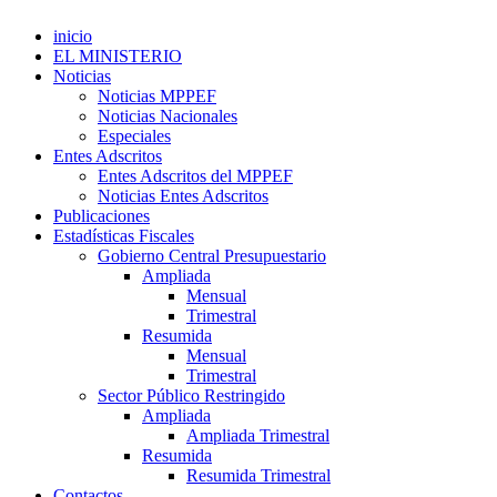
inicio
EL MINISTERIO
Noticias
Noticias MPPEF
Noticias Nacionales
Especiales
Entes Adscritos
Entes Adscritos del MPPEF
Noticias Entes Adscritos
Publicaciones
Estadísticas Fiscales
Gobierno Central Presupuestario
Ampliada
Mensual
Trimestral
Resumida
Mensual
Trimestral
Sector Público Restringido
Ampliada
Ampliada Trimestral
Resumida
Resumida Trimestral
Contactos