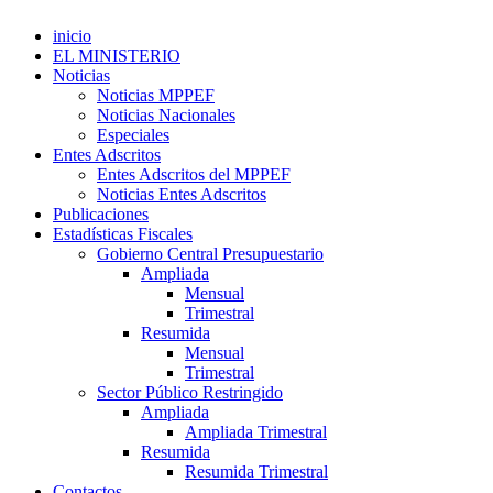
inicio
EL MINISTERIO
Noticias
Noticias MPPEF
Noticias Nacionales
Especiales
Entes Adscritos
Entes Adscritos del MPPEF
Noticias Entes Adscritos
Publicaciones
Estadísticas Fiscales
Gobierno Central Presupuestario
Ampliada
Mensual
Trimestral
Resumida
Mensual
Trimestral
Sector Público Restringido
Ampliada
Ampliada Trimestral
Resumida
Resumida Trimestral
Contactos