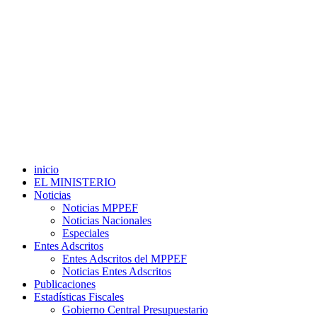
inicio
EL MINISTERIO
Noticias
Noticias MPPEF
Noticias Nacionales
Especiales
Entes Adscritos
Entes Adscritos del MPPEF
Noticias Entes Adscritos
Publicaciones
Estadísticas Fiscales
Gobierno Central Presupuestario