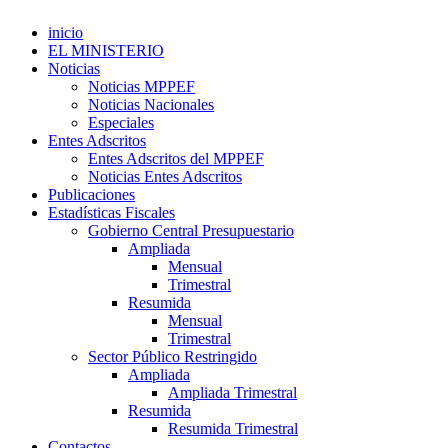
inicio
EL MINISTERIO
Noticias
Noticias MPPEF
Noticias Nacionales
Especiales
Entes Adscritos
Entes Adscritos del MPPEF
Noticias Entes Adscritos
Publicaciones
Estadísticas Fiscales
Gobierno Central Presupuestario
Ampliada
Mensual
Trimestral
Resumida
Mensual
Trimestral
Sector Público Restringido
Ampliada
Ampliada Trimestral
Resumida
Resumida Trimestral
Contactos