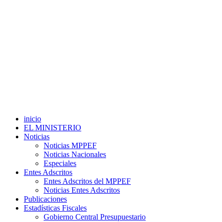
inicio
EL MINISTERIO
Noticias
Noticias MPPEF
Noticias Nacionales
Especiales
Entes Adscritos
Entes Adscritos del MPPEF
Noticias Entes Adscritos
Publicaciones
Estadísticas Fiscales
Gobierno Central Presupuestario