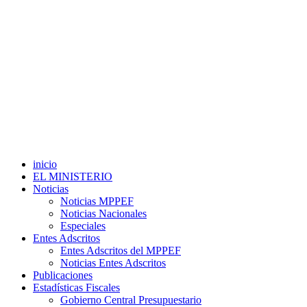
inicio
EL MINISTERIO
Noticias
Noticias MPPEF
Noticias Nacionales
Especiales
Entes Adscritos
Entes Adscritos del MPPEF
Noticias Entes Adscritos
Publicaciones
Estadísticas Fiscales
Gobierno Central Presupuestario