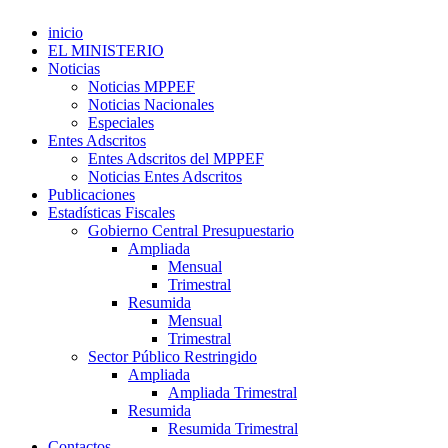
inicio
EL MINISTERIO
Noticias
Noticias MPPEF
Noticias Nacionales
Especiales
Entes Adscritos
Entes Adscritos del MPPEF
Noticias Entes Adscritos
Publicaciones
Estadísticas Fiscales
Gobierno Central Presupuestario
Ampliada
Mensual
Trimestral
Resumida
Mensual
Trimestral
Sector Público Restringido
Ampliada
Ampliada Trimestral
Resumida
Resumida Trimestral
Contactos