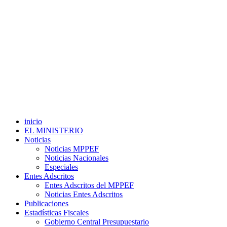
inicio
EL MINISTERIO
Noticias
Noticias MPPEF
Noticias Nacionales
Especiales
Entes Adscritos
Entes Adscritos del MPPEF
Noticias Entes Adscritos
Publicaciones
Estadísticas Fiscales
Gobierno Central Presupuestario