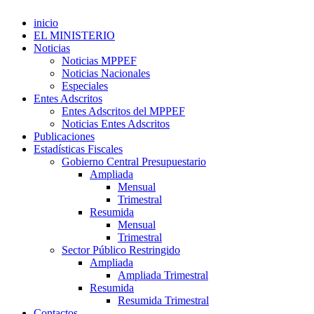
inicio
EL MINISTERIO
Noticias
Noticias MPPEF
Noticias Nacionales
Especiales
Entes Adscritos
Entes Adscritos del MPPEF
Noticias Entes Adscritos
Publicaciones
Estadísticas Fiscales
Gobierno Central Presupuestario
Ampliada
Mensual
Trimestral
Resumida
Mensual
Trimestral
Sector Público Restringido
Ampliada
Ampliada Trimestral
Resumida
Resumida Trimestral
Contactos