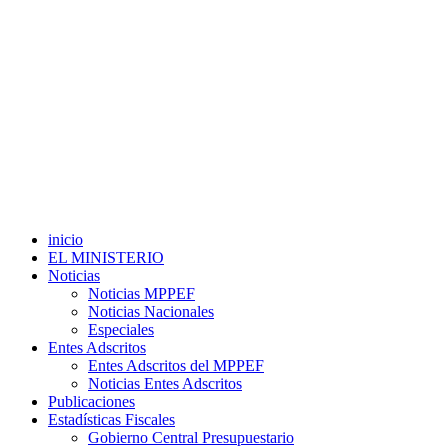
inicio
EL MINISTERIO
Noticias
Noticias MPPEF
Noticias Nacionales
Especiales
Entes Adscritos
Entes Adscritos del MPPEF
Noticias Entes Adscritos
Publicaciones
Estadísticas Fiscales
Gobierno Central Presupuestario