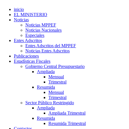
inicio
EL MINISTERIO
Noticias
Noticias MPPEF
Noticias Nacionales
Especiales
Entes Adscritos
Entes Adscritos del MPPEF
Noticias Entes Adscritos
Publicaciones
Estadísticas Fiscales
Gobierno Central Presupuestario
Ampliada
Mensual
Trimestral
Resumida
Mensual
Trimestral
Sector Público Restringido
Ampliada
Ampliada Trimestral
Resumida
Resumida Trimestral
Contactos