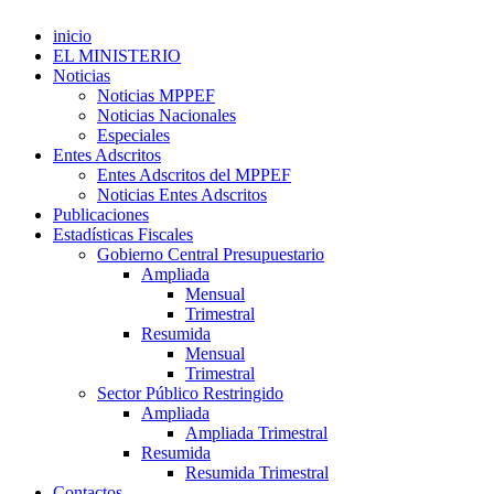
inicio
EL MINISTERIO
Noticias
Noticias MPPEF
Noticias Nacionales
Especiales
Entes Adscritos
Entes Adscritos del MPPEF
Noticias Entes Adscritos
Publicaciones
Estadísticas Fiscales
Gobierno Central Presupuestario
Ampliada
Mensual
Trimestral
Resumida
Mensual
Trimestral
Sector Público Restringido
Ampliada
Ampliada Trimestral
Resumida
Resumida Trimestral
Contactos