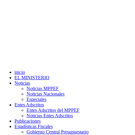
inicio
EL MINISTERIO
Noticias
Noticias MPPEF
Noticias Nacionales
Especiales
Entes Adscritos
Entes Adscritos del MPPEF
Noticias Entes Adscritos
Publicaciones
Estadísticas Fiscales
Gobierno Central Presupuestario