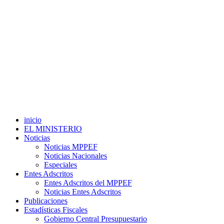
inicio
EL MINISTERIO
Noticias
Noticias MPPEF
Noticias Nacionales
Especiales
Entes Adscritos
Entes Adscritos del MPPEF
Noticias Entes Adscritos
Publicaciones
Estadísticas Fiscales
Gobierno Central Presupuestario