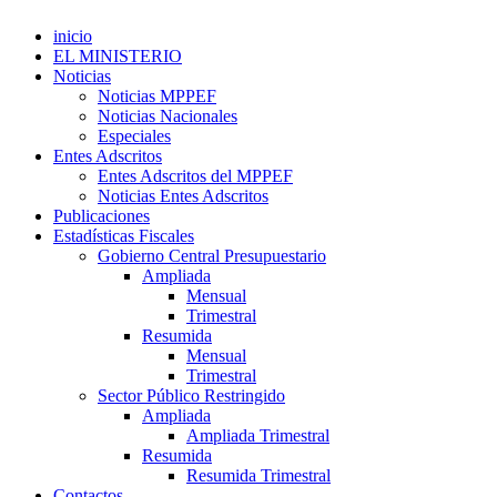
inicio
EL MINISTERIO
Noticias
Noticias MPPEF
Noticias Nacionales
Especiales
Entes Adscritos
Entes Adscritos del MPPEF
Noticias Entes Adscritos
Publicaciones
Estadísticas Fiscales
Gobierno Central Presupuestario
Ampliada
Mensual
Trimestral
Resumida
Mensual
Trimestral
Sector Público Restringido
Ampliada
Ampliada Trimestral
Resumida
Resumida Trimestral
Contactos