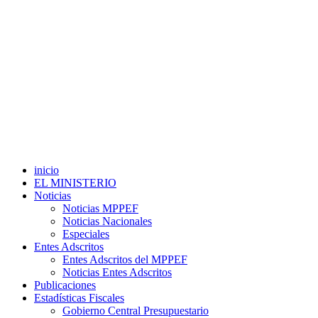
inicio
EL MINISTERIO
Noticias
Noticias MPPEF
Noticias Nacionales
Especiales
Entes Adscritos
Entes Adscritos del MPPEF
Noticias Entes Adscritos
Publicaciones
Estadísticas Fiscales
Gobierno Central Presupuestario