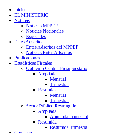
inicio
EL MINISTERIO
Noticias
Noticias MPPEF
Noticias Nacionales
Especiales
Entes Adscritos
Entes Adscritos del MPPEF
Noticias Entes Adscritos
Publicaciones
Estadísticas Fiscales
Gobierno Central Presupuestario
Ampliada
Mensual
Trimestral
Resumida
Mensual
Trimestral
Sector Público Restringido
Ampliada
Ampliada Trimestral
Resumida
Resumida Trimestral
Contactos