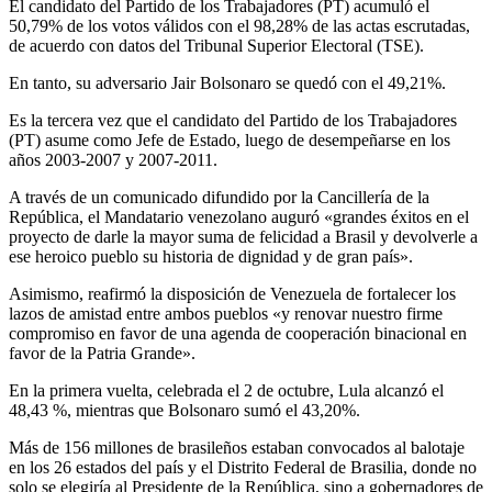
El candidato del Partido de los Trabajadores (PT) acumuló el
50,79% de los votos válidos con el 98,28% de las actas escrutadas,
de acuerdo con datos del Tribunal Superior Electoral (TSE).
En tanto, su adversario Jair Bolsonaro se quedó con el 49,21%.
Es la tercera vez que el candidato del Partido de los Trabajadores
(PT) asume como Jefe de Estado, luego de desempeñarse en los
años 2003-2007 y 2007-2011.
A través de un comunicado difundido por la Cancillería de la
República, el Mandatario venezolano auguró «grandes éxitos en el
proyecto de darle la mayor suma de felicidad a Brasil y devolverle a
ese heroico pueblo su historia de dignidad y de gran país».
Asimismo, reafirmó la disposición de Venezuela de fortalecer los
lazos de amistad entre ambos pueblos «y renovar nuestro firme
compromiso en favor de una agenda de cooperación binacional en
favor de la Patria Grande».
En la primera vuelta, celebrada el 2 de octubre, Lula alcanzó el
48,43 %, mientras que Bolsonaro sumó el 43,20%.
Más de 156 millones de brasileños estaban convocados al balotaje
en los 26 estados del país y el Distrito Federal de Brasilia, donde no
solo se elegiría al Presidente de la República, sino a gobernadores de