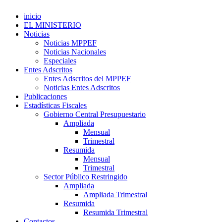
inicio
EL MINISTERIO
Noticias
Noticias MPPEF
Noticias Nacionales
Especiales
Entes Adscritos
Entes Adscritos del MPPEF
Noticias Entes Adscritos
Publicaciones
Estadísticas Fiscales
Gobierno Central Presupuestario
Ampliada
Mensual
Trimestral
Resumida
Mensual
Trimestral
Sector Público Restringido
Ampliada
Ampliada Trimestral
Resumida
Resumida Trimestral
Contactos