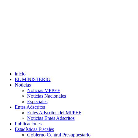
inicio
EL MINISTERIO
Noticias
Noticias MPPEF
Noticias Nacionales
Especiales
Entes Adscritos
Entes Adscritos del MPPEF
Noticias Entes Adscritos
Publicaciones
Estadísticas Fiscales
Gobierno Central Presupuestario