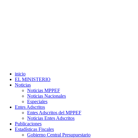
inicio
EL MINISTERIO
Noticias
Noticias MPPEF
Noticias Nacionales
Especiales
Entes Adscritos
Entes Adscritos del MPPEF
Noticias Entes Adscritos
Publicaciones
Estadísticas Fiscales
Gobierno Central Presupuestario