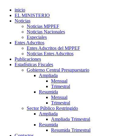
inicio
EL MINISTERIO
Noticias
Noticias MPPEF
Noticias Nacionales
Especiales
Entes Adscritos
Entes Adscritos del MPPEF
Noticias Entes Adscritos
Publicaciones
Estadísticas Fiscales
Gobierno Central Presupuestario
Ampliada
Mensual
Trimestral
Resumida
Mensual
Trimestral
Sector Público Restringido
Ampliada
Ampliada Trimestral
Resumida
Resumida Trimestral
Contactos