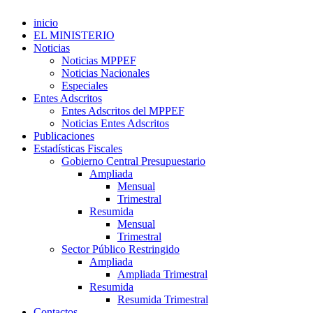
inicio
EL MINISTERIO
Noticias
Noticias MPPEF
Noticias Nacionales
Especiales
Entes Adscritos
Entes Adscritos del MPPEF
Noticias Entes Adscritos
Publicaciones
Estadísticas Fiscales
Gobierno Central Presupuestario
Ampliada
Mensual
Trimestral
Resumida
Mensual
Trimestral
Sector Público Restringido
Ampliada
Ampliada Trimestral
Resumida
Resumida Trimestral
Contactos