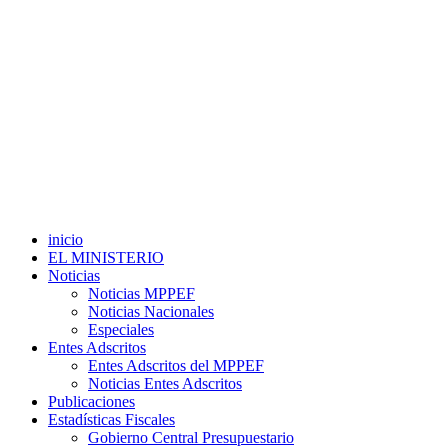
inicio
EL MINISTERIO
Noticias
Noticias MPPEF
Noticias Nacionales
Especiales
Entes Adscritos
Entes Adscritos del MPPEF
Noticias Entes Adscritos
Publicaciones
Estadísticas Fiscales
Gobierno Central Presupuestario