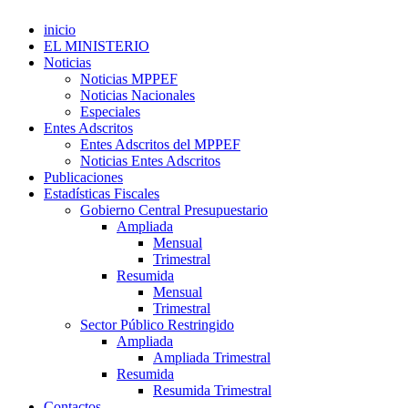
inicio
EL MINISTERIO
Noticias
Noticias MPPEF
Noticias Nacionales
Especiales
Entes Adscritos
Entes Adscritos del MPPEF
Noticias Entes Adscritos
Publicaciones
Estadísticas Fiscales
Gobierno Central Presupuestario
Ampliada
Mensual
Trimestral
Resumida
Mensual
Trimestral
Sector Público Restringido
Ampliada
Ampliada Trimestral
Resumida
Resumida Trimestral
Contactos