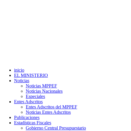
inicio
EL MINISTERIO
Noticias
Noticias MPPEF
Noticias Nacionales
Especiales
Entes Adscritos
Entes Adscritos del MPPEF
Noticias Entes Adscritos
Publicaciones
Estadísticas Fiscales
Gobierno Central Presupuestario