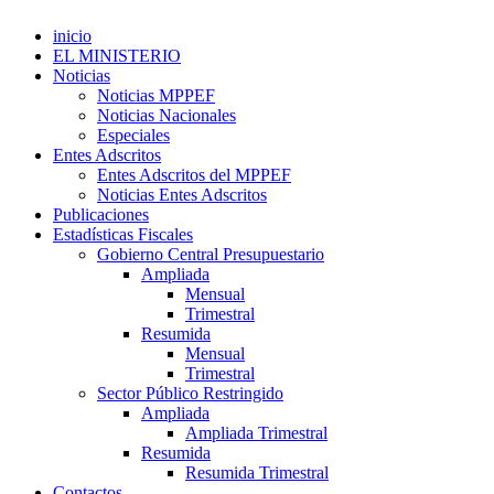
inicio
EL MINISTERIO
Noticias
Noticias MPPEF
Noticias Nacionales
Especiales
Entes Adscritos
Entes Adscritos del MPPEF
Noticias Entes Adscritos
Publicaciones
Estadísticas Fiscales
Gobierno Central Presupuestario
Ampliada
Mensual
Trimestral
Resumida
Mensual
Trimestral
Sector Público Restringido
Ampliada
Ampliada Trimestral
Resumida
Resumida Trimestral
Contactos