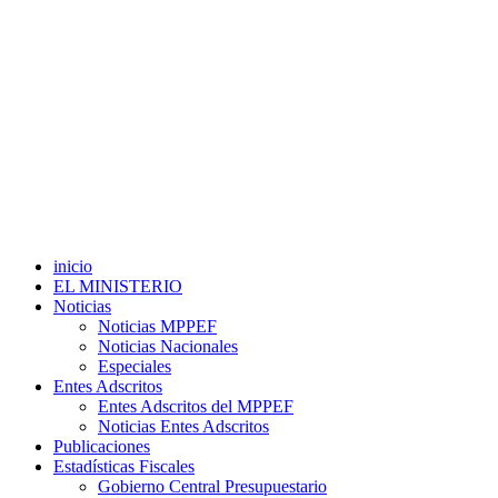
inicio
EL MINISTERIO
Noticias
Noticias MPPEF
Noticias Nacionales
Especiales
Entes Adscritos
Entes Adscritos del MPPEF
Noticias Entes Adscritos
Publicaciones
Estadísticas Fiscales
Gobierno Central Presupuestario