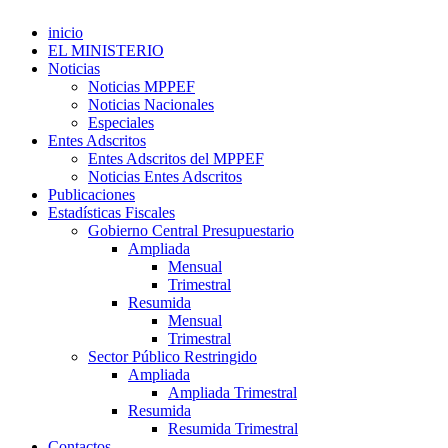
inicio
EL MINISTERIO
Noticias
Noticias MPPEF
Noticias Nacionales
Especiales
Entes Adscritos
Entes Adscritos del MPPEF
Noticias Entes Adscritos
Publicaciones
Estadísticas Fiscales
Gobierno Central Presupuestario
Ampliada
Mensual
Trimestral
Resumida
Mensual
Trimestral
Sector Público Restringido
Ampliada
Ampliada Trimestral
Resumida
Resumida Trimestral
Contactos