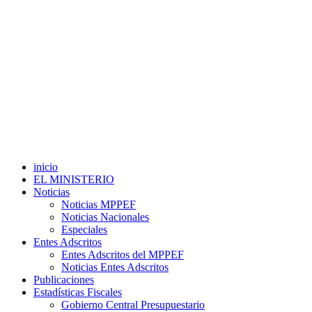
inicio
EL MINISTERIO
Noticias
Noticias MPPEF
Noticias Nacionales
Especiales
Entes Adscritos
Entes Adscritos del MPPEF
Noticias Entes Adscritos
Publicaciones
Estadísticas Fiscales
Gobierno Central Presupuestario