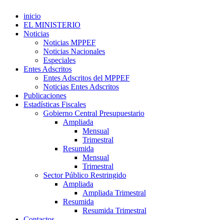
inicio
EL MINISTERIO
Noticias
Noticias MPPEF
Noticias Nacionales
Especiales
Entes Adscritos
Entes Adscritos del MPPEF
Noticias Entes Adscritos
Publicaciones
Estadísticas Fiscales
Gobierno Central Presupuestario
Ampliada
Mensual
Trimestral
Resumida
Mensual
Trimestral
Sector Público Restringido
Ampliada
Ampliada Trimestral
Resumida
Resumida Trimestral
Contactos