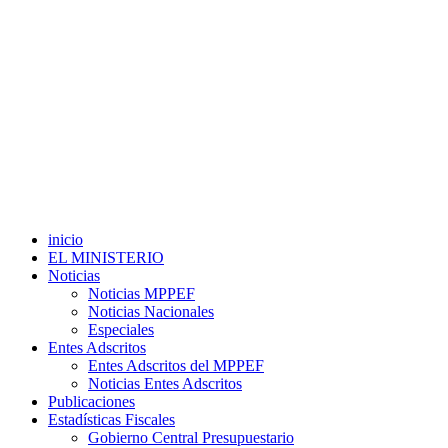
inicio
EL MINISTERIO
Noticias
Noticias MPPEF
Noticias Nacionales
Especiales
Entes Adscritos
Entes Adscritos del MPPEF
Noticias Entes Adscritos
Publicaciones
Estadísticas Fiscales
Gobierno Central Presupuestario