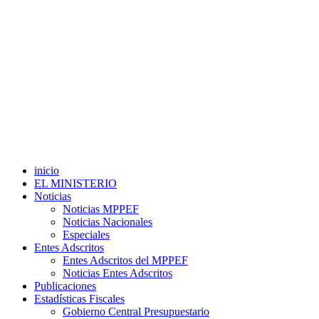
inicio
EL MINISTERIO
Noticias
Noticias MPPEF
Noticias Nacionales
Especiales
Entes Adscritos
Entes Adscritos del MPPEF
Noticias Entes Adscritos
Publicaciones
Estadísticas Fiscales
Gobierno Central Presupuestario