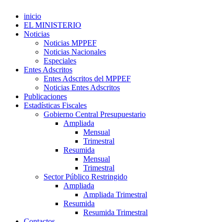
inicio
EL MINISTERIO
Noticias
Noticias MPPEF
Noticias Nacionales
Especiales
Entes Adscritos
Entes Adscritos del MPPEF
Noticias Entes Adscritos
Publicaciones
Estadísticas Fiscales
Gobierno Central Presupuestario
Ampliada
Mensual
Trimestral
Resumida
Mensual
Trimestral
Sector Público Restringido
Ampliada
Ampliada Trimestral
Resumida
Resumida Trimestral
Contactos