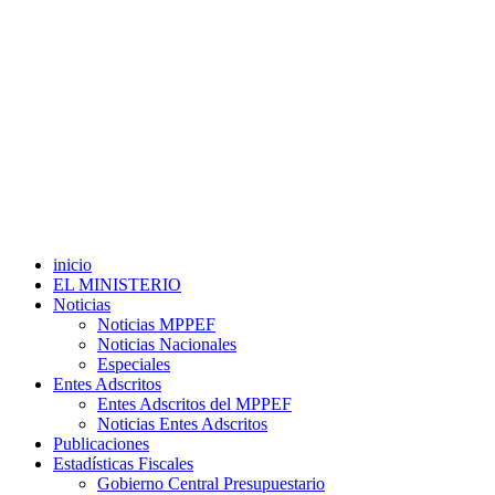
inicio
EL MINISTERIO
Noticias
Noticias MPPEF
Noticias Nacionales
Especiales
Entes Adscritos
Entes Adscritos del MPPEF
Noticias Entes Adscritos
Publicaciones
Estadísticas Fiscales
Gobierno Central Presupuestario