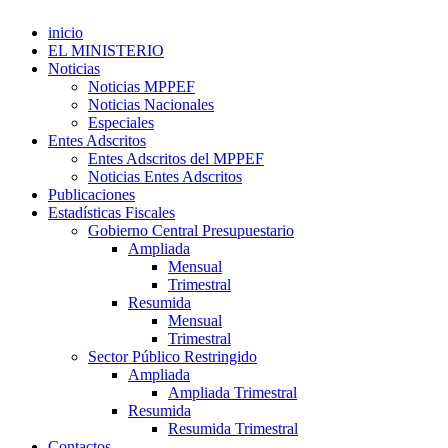
inicio
EL MINISTERIO
Noticias
Noticias MPPEF
Noticias Nacionales
Especiales
Entes Adscritos
Entes Adscritos del MPPEF
Noticias Entes Adscritos
Publicaciones
Estadísticas Fiscales
Gobierno Central Presupuestario
Ampliada
Mensual
Trimestral
Resumida
Mensual
Trimestral
Sector Público Restringido
Ampliada
Ampliada Trimestral
Resumida
Resumida Trimestral
Contactos