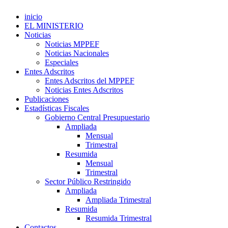
inicio
EL MINISTERIO
Noticias
Noticias MPPEF
Noticias Nacionales
Especiales
Entes Adscritos
Entes Adscritos del MPPEF
Noticias Entes Adscritos
Publicaciones
Estadísticas Fiscales
Gobierno Central Presupuestario
Ampliada
Mensual
Trimestral
Resumida
Mensual
Trimestral
Sector Público Restringido
Ampliada
Ampliada Trimestral
Resumida
Resumida Trimestral
Contactos