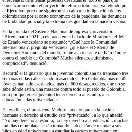
el escenario de intensas protestas desatadas en todo el país que
comenzaron contra el proyecto de reforma tributaria, ya retirado por
el Ejecutivo, pero que siguieron sin calmar la indignación de los
colombianos por el costo económico de la pandemia, las denuncias
de brutalidad policial y la extrema desigualdad en la nación vecina.
En la jornada del Sistema Nacional de Ingreso Universitario
“Bicentenario 2021″, celebrada en el Palacio de Miraflores, el Jefe
de Estado venezolano se preguntó: “¿Qué hace la Comunidad
Internacional?, pregunta Venezuela, ¿qué hace el Sistema de
Derechos Humanos del mundo, frente a la masacre de Iván Duque
contra el pueblo de Colombia? Mucho silencio, eufemismo,
complicidad”, denunció.
Recordó el Dignatario que la juventud colombiana ha transitado tres
semanas en las calles siendo masacrados. “En Colombia más de 45
jóvenes han sido asesinados, más de 600 desaparecidos, que no se
sabe dónde están, una masacre contra todo el pueblo de Colombia,
solo por querer esa juventud tener derecho al estudio, a la
educación, a las universidades”.
En esa línea, el presidente Maduro lamentó que en la nación
hermana el derecho al estudio esté “privatizado”, a lo que añadió:
“No hay derecho al estudio, no hay derecho a la educación, muchas
familias colombianas están tomando la decisión de mandar a sus
hijos en edad universitaria a estudiar la carrera universitaria en