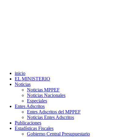
inicio
EL MINISTERIO
Noticias
Noticias MPPEF
Noticias Nacionales
Especiales
Entes Adscritos
Entes Adscritos del MPPEF
Noticias Entes Adscritos
Publicaciones
Estadísticas Fiscales
Gobierno Central Presupuestario