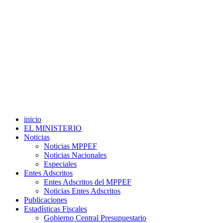
inicio
EL MINISTERIO
Noticias
Noticias MPPEF
Noticias Nacionales
Especiales
Entes Adscritos
Entes Adscritos del MPPEF
Noticias Entes Adscritos
Publicaciones
Estadísticas Fiscales
Gobierno Central Presupuestario