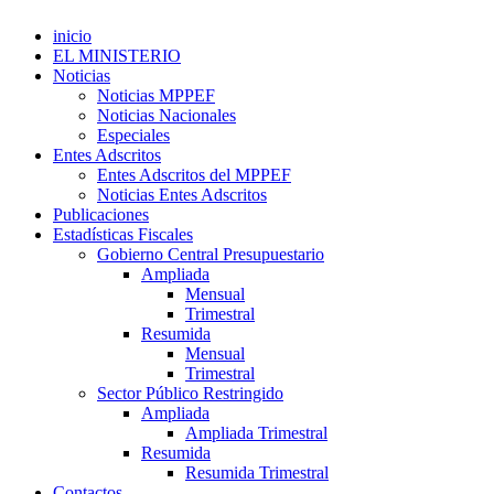
inicio
EL MINISTERIO
Noticias
Noticias MPPEF
Noticias Nacionales
Especiales
Entes Adscritos
Entes Adscritos del MPPEF
Noticias Entes Adscritos
Publicaciones
Estadísticas Fiscales
Gobierno Central Presupuestario
Ampliada
Mensual
Trimestral
Resumida
Mensual
Trimestral
Sector Público Restringido
Ampliada
Ampliada Trimestral
Resumida
Resumida Trimestral
Contactos