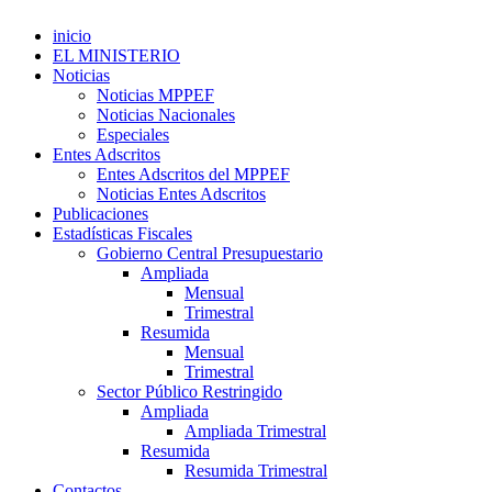
inicio
EL MINISTERIO
Noticias
Noticias MPPEF
Noticias Nacionales
Especiales
Entes Adscritos
Entes Adscritos del MPPEF
Noticias Entes Adscritos
Publicaciones
Estadísticas Fiscales
Gobierno Central Presupuestario
Ampliada
Mensual
Trimestral
Resumida
Mensual
Trimestral
Sector Público Restringido
Ampliada
Ampliada Trimestral
Resumida
Resumida Trimestral
Contactos