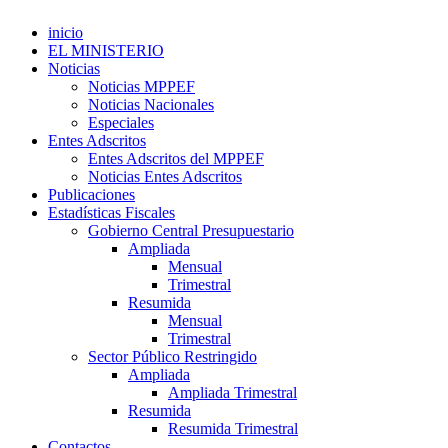
inicio
EL MINISTERIO
Noticias
Noticias MPPEF
Noticias Nacionales
Especiales
Entes Adscritos
Entes Adscritos del MPPEF
Noticias Entes Adscritos
Publicaciones
Estadísticas Fiscales
Gobierno Central Presupuestario
Ampliada
Mensual
Trimestral
Resumida
Mensual
Trimestral
Sector Público Restringido
Ampliada
Ampliada Trimestral
Resumida
Resumida Trimestral
Contactos