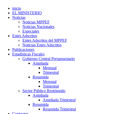
inicio
EL MINISTERIO
Noticias
Noticias MPPEF
Noticias Nacionales
Especiales
Entes Adscritos
Entes Adscritos del MPPEF
Noticias Entes Adscritos
Publicaciones
Estadísticas Fiscales
Gobierno Central Presupuestario
Ampliada
Mensual
Trimestral
Resumida
Mensual
Trimestral
Sector Público Restringido
Ampliada
Ampliada Trimestral
Resumida
Resumida Trimestral
Contactos