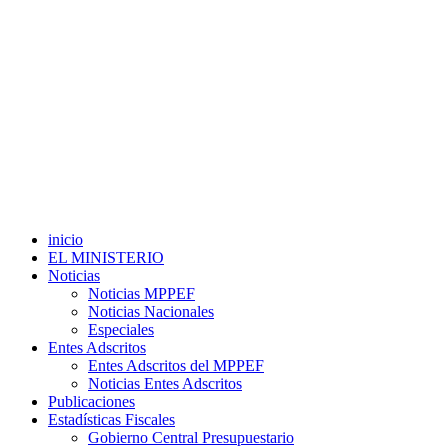
inicio
EL MINISTERIO
Noticias
Noticias MPPEF
Noticias Nacionales
Especiales
Entes Adscritos
Entes Adscritos del MPPEF
Noticias Entes Adscritos
Publicaciones
Estadísticas Fiscales
Gobierno Central Presupuestario