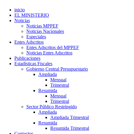
inicio
EL MINISTERIO
Noticias
Noticias MPPEF
Noticias Nacionales
Especiales
Entes Adscritos
Entes Adscritos del MPPEF
Noticias Entes Adscritos
Publicaciones
Estadísticas Fiscales
Gobierno Central Presupuestario
Ampliada
Mensual
Trimestral
Resumida
Mensual
Trimestral
Sector Público Restringido
Ampliada
Ampliada Trimestral
Resumida
Resumida Trimestral
Contactos