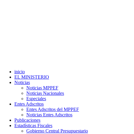
inicio
EL MINISTERIO
Noticias
Noticias MPPEF
Noticias Nacionales
Especiales
Entes Adscritos
Entes Adscritos del MPPEF
Noticias Entes Adscritos
Publicaciones
Estadísticas Fiscales
Gobierno Central Presupuestario