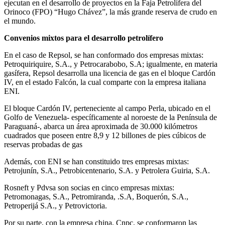
ejecutan en el desarrollo de proyectos en la Faja Petrolífera del
Orinoco (FPO) “Hugo Chávez”, la más grande reserva de crudo en
el mundo.
Convenios mixtos para el desarrollo petrolífero
En el caso de Repsol, se han conformado dos empresas mixtas:
Petroquiriquire, S.A., y Petrocarabobo, S.A; igualmente, en materia
gasífera, Repsol desarrolla una licencia de gas en el bloque Cardón
IV, en el estado Falcón, la cual comparte con la empresa italiana
ENI.
El bloque Cardón IV, perteneciente al campo Perla, ubicado en el
Golfo de Venezuela- específicamente al noroeste de la Península de
Paraguaná-, abarca un área aproximada de 30.000 kilómetros
cuadrados que poseen entre 8,9 y 12 billones de pies cúbicos de
reservas probadas de gas
Además, con ENI se han constituido tres empresas mixtas:
Petrojunín, S.A., Petrobicentenario, S.A. y Petrolera Guiria, S.A.
Rosneft y Pdvsa son socias en cinco empresas mixtas:
Petromonagas, S.A., Petromiranda, .S.A, Boquerón, S.A.,
Petroperijá S.A., y Petrovictoria.
Por su parte, con la empresa china, Cnpc, se conformaron las