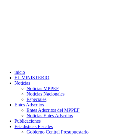
inicio
EL MINISTERIO
Noticias
Noticias MPPEF
Noticias Nacionales
Especiales
Entes Adscritos
Entes Adscritos del MPPEF
Noticias Entes Adscritos
Publicaciones
Estadísticas Fiscales
Gobierno Central Presupuestario