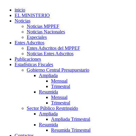
inicio
EL MINISTERIO
Noticias
Noticias MPPEF
Noticias Nacionales
Especiales
Entes Adscritos
Entes Adscritos del MPPEF
Noticias Entes Adscritos
Publicaciones
Estadísticas Fiscales
Gobierno Central Presupuestario
Ampliada
Mensual
Trimestral
Resumida
Mensual
Trimestral
Sector Público Restringido
Ampliada
Ampliada Trimestral
Resumida
Resumida Trimestral
Contactos