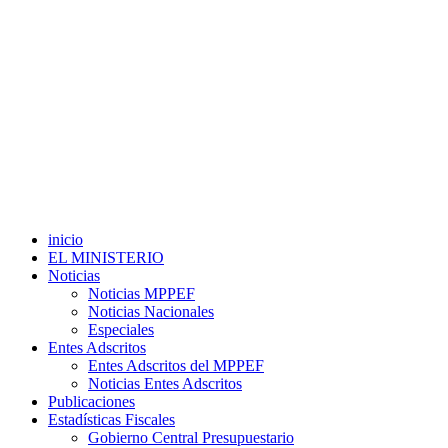
inicio
EL MINISTERIO
Noticias
Noticias MPPEF
Noticias Nacionales
Especiales
Entes Adscritos
Entes Adscritos del MPPEF
Noticias Entes Adscritos
Publicaciones
Estadísticas Fiscales
Gobierno Central Presupuestario