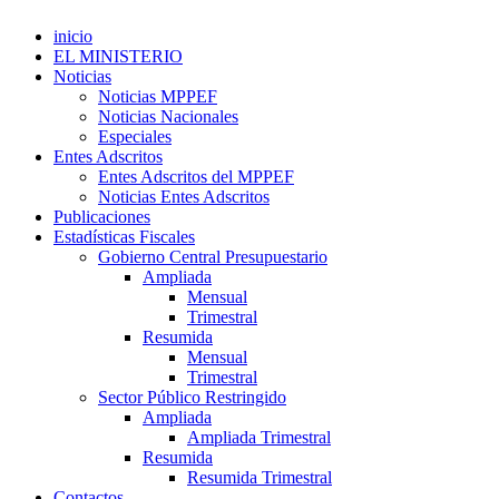
inicio
EL MINISTERIO
Noticias
Noticias MPPEF
Noticias Nacionales
Especiales
Entes Adscritos
Entes Adscritos del MPPEF
Noticias Entes Adscritos
Publicaciones
Estadísticas Fiscales
Gobierno Central Presupuestario
Ampliada
Mensual
Trimestral
Resumida
Mensual
Trimestral
Sector Público Restringido
Ampliada
Ampliada Trimestral
Resumida
Resumida Trimestral
Contactos