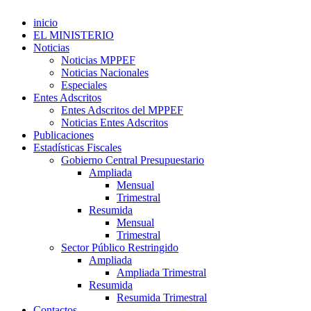
inicio
EL MINISTERIO
Noticias
Noticias MPPEF
Noticias Nacionales
Especiales
Entes Adscritos
Entes Adscritos del MPPEF
Noticias Entes Adscritos
Publicaciones
Estadísticas Fiscales
Gobierno Central Presupuestario
Ampliada
Mensual
Trimestral
Resumida
Mensual
Trimestral
Sector Público Restringido
Ampliada
Ampliada Trimestral
Resumida
Resumida Trimestral
Contactos