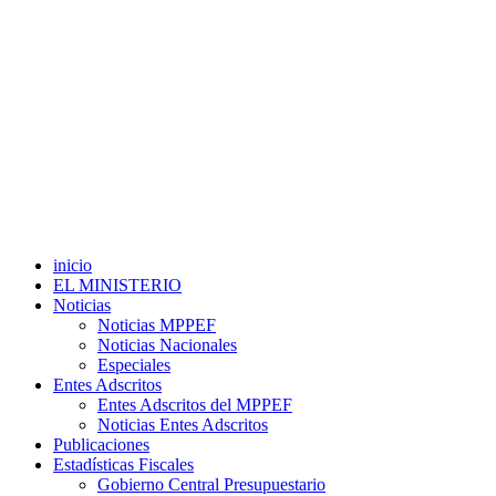
inicio
EL MINISTERIO
Noticias
Noticias MPPEF
Noticias Nacionales
Especiales
Entes Adscritos
Entes Adscritos del MPPEF
Noticias Entes Adscritos
Publicaciones
Estadísticas Fiscales
Gobierno Central Presupuestario