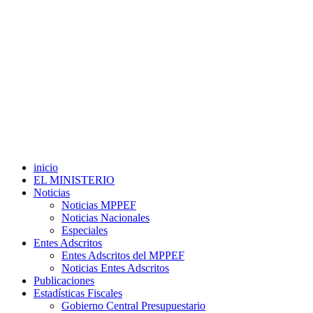
inicio
EL MINISTERIO
Noticias
Noticias MPPEF
Noticias Nacionales
Especiales
Entes Adscritos
Entes Adscritos del MPPEF
Noticias Entes Adscritos
Publicaciones
Estadísticas Fiscales
Gobierno Central Presupuestario