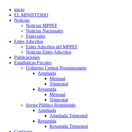
inicio
EL MINISTERIO
Noticias
Noticias MPPEF
Noticias Nacionales
Especiales
Entes Adscritos
Entes Adscritos del MPPEF
Noticias Entes Adscritos
Publicaciones
Estadísticas Fiscales
Gobierno Central Presupuestario
Ampliada
Mensual
Trimestral
Resumida
Mensual
Trimestral
Sector Público Restringido
Ampliada
Ampliada Trimestral
Resumida
Resumida Trimestral
Contactos