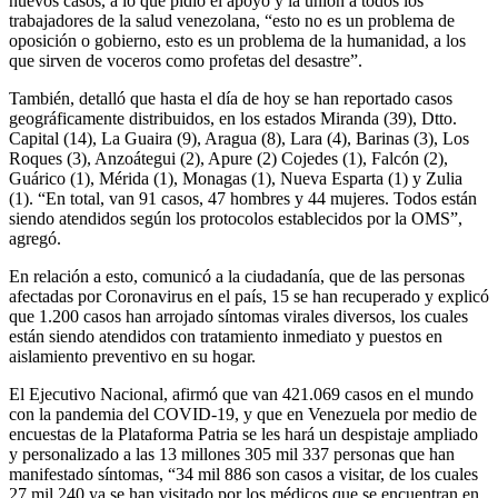
nuevos casos, a lo que pidió el apoyo y la unión a todos los
trabajadores de la salud venezolana, “esto no es un problema de
oposición o gobierno, esto es un problema de la humanidad, a los
que sirven de voceros como profetas del desastre”.
También, detalló que hasta el día de hoy se han reportado casos
geográficamente distribuidos, en los estados Miranda (39), Dtto.
Capital (14), La Guaira (9), Aragua (8), Lara (4), Barinas (3), Los
Roques (3), Anzoátegui (2), Apure (2) Cojedes (1), Falcón (2),
Guárico (1), Mérida (1), Monagas (1), Nueva Esparta (1) y Zulia
(1). “En total, van 91 casos, 47 hombres y 44 mujeres. Todos están
siendo atendidos según los protocolos establecidos por la OMS”,
agregó.
En relación a esto, comunicó a la ciudadanía, que de las personas
afectadas por Coronavirus en el país, 15 se han recuperado y explicó
que 1.200 casos han arrojado síntomas virales diversos, los cuales
están siendo atendidos con tratamiento inmediato y puestos en
aislamiento preventivo en su hogar.
El Ejecutivo Nacional, afirmó que van 421.069 casos en el mundo
con la pandemia del COVID-19, y que en Venezuela por medio de
encuestas de la Plataforma Patria se les hará un despistaje ampliado
y personalizado a las 13 millones 305 mil 337 personas que han
manifestado síntomas, “34 mil 886 son casos a visitar, de los cuales
27 mil 240 ya se han visitado por los médicos que se encuentran en