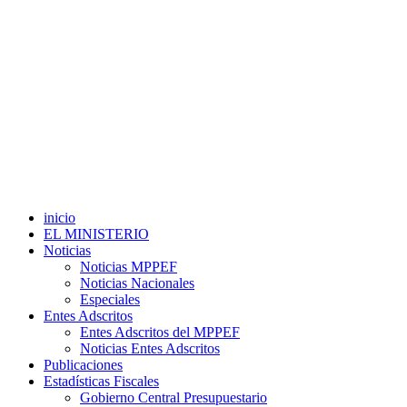
inicio
EL MINISTERIO
Noticias
Noticias MPPEF
Noticias Nacionales
Especiales
Entes Adscritos
Entes Adscritos del MPPEF
Noticias Entes Adscritos
Publicaciones
Estadísticas Fiscales
Gobierno Central Presupuestario