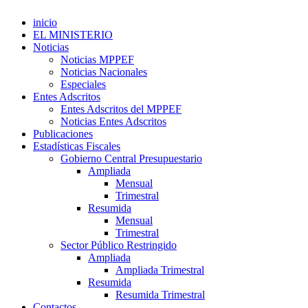
inicio
EL MINISTERIO
Noticias
Noticias MPPEF
Noticias Nacionales
Especiales
Entes Adscritos
Entes Adscritos del MPPEF
Noticias Entes Adscritos
Publicaciones
Estadísticas Fiscales
Gobierno Central Presupuestario
Ampliada
Mensual
Trimestral
Resumida
Mensual
Trimestral
Sector Público Restringido
Ampliada
Ampliada Trimestral
Resumida
Resumida Trimestral
Contactos