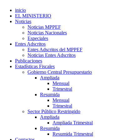
inicio
EL MINISTERIO
Noticias
Noticias MPPEF
Noticias Nacionales
Especiales
Entes Adscritos
Entes Adscritos del MPPEF
Noticias Entes Adscritos
Publicaciones
Estadísticas Fiscales
Gobierno Central Presupuestario
Ampliada
Mensual
Trimestral
Resumida
Mensual
Trimestral
Sector Público Restringido
Ampliada
Ampliada Trimestral
Resumida
Resumida Trimestral
Contactos