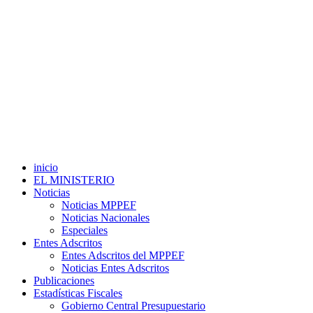
inicio
EL MINISTERIO
Noticias
Noticias MPPEF
Noticias Nacionales
Especiales
Entes Adscritos
Entes Adscritos del MPPEF
Noticias Entes Adscritos
Publicaciones
Estadísticas Fiscales
Gobierno Central Presupuestario