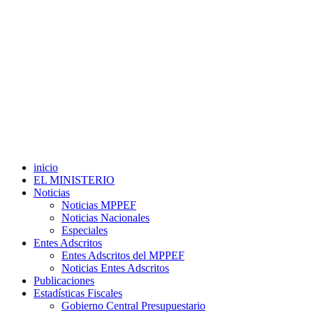
inicio
EL MINISTERIO
Noticias
Noticias MPPEF
Noticias Nacionales
Especiales
Entes Adscritos
Entes Adscritos del MPPEF
Noticias Entes Adscritos
Publicaciones
Estadísticas Fiscales
Gobierno Central Presupuestario