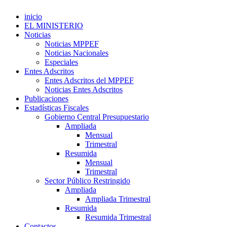
inicio
EL MINISTERIO
Noticias
Noticias MPPEF
Noticias Nacionales
Especiales
Entes Adscritos
Entes Adscritos del MPPEF
Noticias Entes Adscritos
Publicaciones
Estadísticas Fiscales
Gobierno Central Presupuestario
Ampliada
Mensual
Trimestral
Resumida
Mensual
Trimestral
Sector Público Restringido
Ampliada
Ampliada Trimestral
Resumida
Resumida Trimestral
Contactos