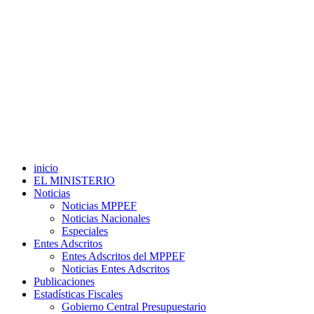
inicio
EL MINISTERIO
Noticias
Noticias MPPEF
Noticias Nacionales
Especiales
Entes Adscritos
Entes Adscritos del MPPEF
Noticias Entes Adscritos
Publicaciones
Estadísticas Fiscales
Gobierno Central Presupuestario