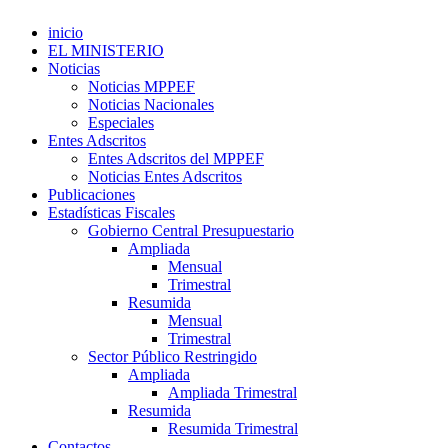
inicio
EL MINISTERIO
Noticias
Noticias MPPEF
Noticias Nacionales
Especiales
Entes Adscritos
Entes Adscritos del MPPEF
Noticias Entes Adscritos
Publicaciones
Estadísticas Fiscales
Gobierno Central Presupuestario
Ampliada
Mensual
Trimestral
Resumida
Mensual
Trimestral
Sector Público Restringido
Ampliada
Ampliada Trimestral
Resumida
Resumida Trimestral
Contactos