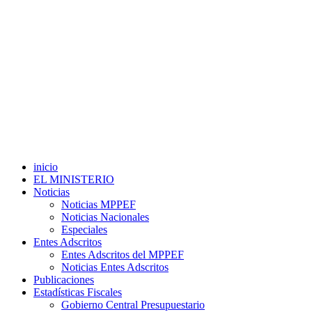
inicio
EL MINISTERIO
Noticias
Noticias MPPEF
Noticias Nacionales
Especiales
Entes Adscritos
Entes Adscritos del MPPEF
Noticias Entes Adscritos
Publicaciones
Estadísticas Fiscales
Gobierno Central Presupuestario