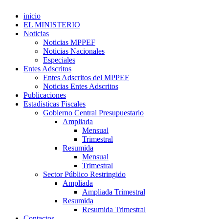
inicio
EL MINISTERIO
Noticias
Noticias MPPEF
Noticias Nacionales
Especiales
Entes Adscritos
Entes Adscritos del MPPEF
Noticias Entes Adscritos
Publicaciones
Estadísticas Fiscales
Gobierno Central Presupuestario
Ampliada
Mensual
Trimestral
Resumida
Mensual
Trimestral
Sector Público Restringido
Ampliada
Ampliada Trimestral
Resumida
Resumida Trimestral
Contactos