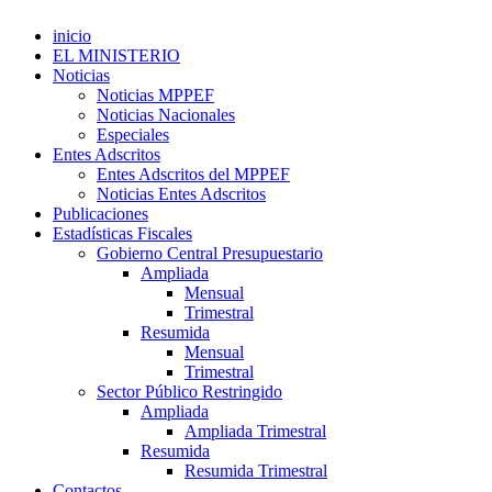
inicio
EL MINISTERIO
Noticias
Noticias MPPEF
Noticias Nacionales
Especiales
Entes Adscritos
Entes Adscritos del MPPEF
Noticias Entes Adscritos
Publicaciones
Estadísticas Fiscales
Gobierno Central Presupuestario
Ampliada
Mensual
Trimestral
Resumida
Mensual
Trimestral
Sector Público Restringido
Ampliada
Ampliada Trimestral
Resumida
Resumida Trimestral
Contactos