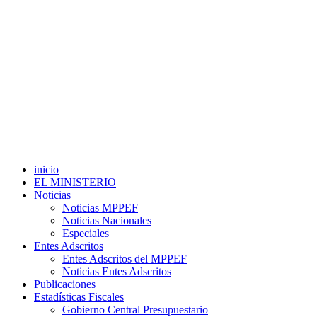
inicio
EL MINISTERIO
Noticias
Noticias MPPEF
Noticias Nacionales
Especiales
Entes Adscritos
Entes Adscritos del MPPEF
Noticias Entes Adscritos
Publicaciones
Estadísticas Fiscales
Gobierno Central Presupuestario