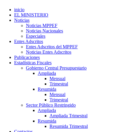
inicio
EL MINISTERIO
Noticias
Noticias MPPEF
Noticias Nacionales
Especiales
Entes Adscritos
Entes Adscritos del MPPEF
Noticias Entes Adscritos
Publicaciones
Estadísticas Fiscales
Gobierno Central Presupuestario
Ampliada
Mensual
Trimestral
Resumida
Mensual
Trimestral
Sector Público Restringido
Ampliada
Ampliada Trimestral
Resumida
Resumida Trimestral
Contactos