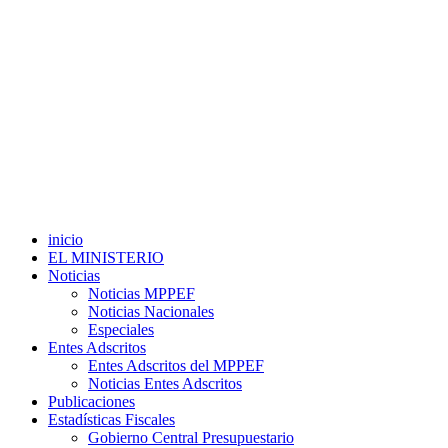
inicio
EL MINISTERIO
Noticias
Noticias MPPEF
Noticias Nacionales
Especiales
Entes Adscritos
Entes Adscritos del MPPEF
Noticias Entes Adscritos
Publicaciones
Estadísticas Fiscales
Gobierno Central Presupuestario