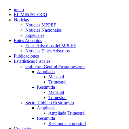
inicio
EL MINISTERIO
Noticias
Noticias MPPEF
Noticias Nacionales
Especiales
Entes Adscritos
Entes Adscritos del MPPEF
Noticias Entes Adscritos
Publicaciones
Estadísticas Fiscales
Gobierno Central Presupuestario
Ampliada
Mensual
Trimestral
Resumida
Mensual
Trimestral
Sector Público Restringido
Ampliada
Ampliada Trimestral
Resumida
Resumida Trimestral
Contactos