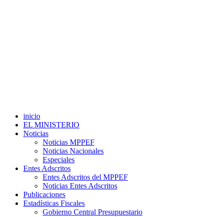
inicio
EL MINISTERIO
Noticias
Noticias MPPEF
Noticias Nacionales
Especiales
Entes Adscritos
Entes Adscritos del MPPEF
Noticias Entes Adscritos
Publicaciones
Estadísticas Fiscales
Gobierno Central Presupuestario