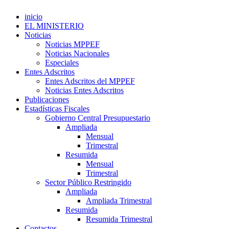
inicio
EL MINISTERIO
Noticias
Noticias MPPEF
Noticias Nacionales
Especiales
Entes Adscritos
Entes Adscritos del MPPEF
Noticias Entes Adscritos
Publicaciones
Estadísticas Fiscales
Gobierno Central Presupuestario
Ampliada
Mensual
Trimestral
Resumida
Mensual
Trimestral
Sector Público Restringido
Ampliada
Ampliada Trimestral
Resumida
Resumida Trimestral
Contactos